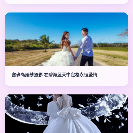
塞班岛婚纱摄影 在碧海蓝天中定格永恒爱情