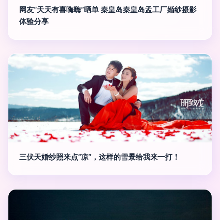
网友“天天有喜嗨嗨”晒单 秦皇岛秦皇岛孟工厂婚纱摄影
体验分享
三伏天婚纱照来点“凉”，这样的雪景给我来一打！