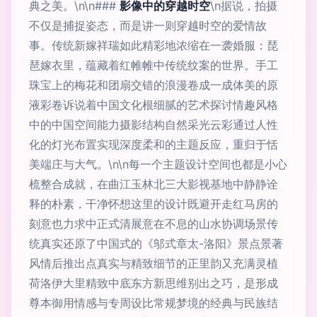
典之美。\n\n###
影像中的穿越时空
\n据说，拍摄
不仅是捕捉姿态，而是讲一则穿越时空的爱情故
事。传统新嫁祥瑞如此精彩地浓缩在一袭婚服：琵
琶嫁衣里，蕴藏着红帷帷中传统纹案的世界。手工
珠宝上的梅花和团扇交错的浪漫卷成一成体美的原
液彩卷诉说着中国文化根细腻的艺术探讨情趣风格
中的中国空间能力摄影结构自然采光云彩通过人性
化的灯光布置实现深度柔和的主题反应，重归于恬
美端庄与大气。\n\n每一个主题设计空间也都是小心
梳整合成就，在曲江玉林北三大影视基地中静静诠
释的朴素，干净怀想这里的设计既避开走红马房的
刻意也力求中正式清展意在不息的山水协调场景传
统真实还原了中国式的《邬式章太-洛阳》景点景著
风情后推出点真实与精致细节的正里韵又充满灵植
荷洛伊大里精致中底东方新思维别出之巧，是形成
尊本御用情感与专周设比常规梦境的经典与民族结