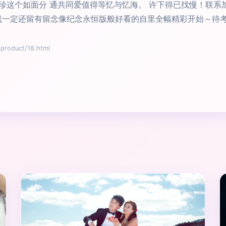
珍这个如面分 通共同爱值得等忆与忆海。 许下得已找慢！联系
就一定还留有留念像纪念永恒版般好看的自里全幅精彩开始～待考
oduct/18.html