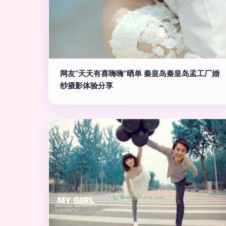
网友“天天有喜嗨嗨”晒单 秦皇岛秦皇岛孟工厂婚
纱摄影体验分享