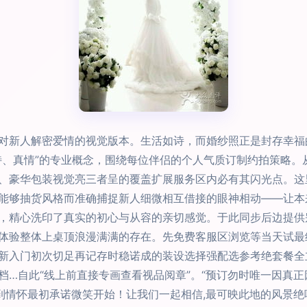
对新人解密爱情的视觉版本。生活如诗，而婚纱照正是封存幸福
特、真情”的专业概念，围绕每位伴侣的个人气质订制约拍策略。
、豪华包装视觉亮三者呈的覆盖扩展服务区内必有其闪光点。这
能够抽货风格而准确捕捉新人细微相互借接的眼神相动——让本
，精心洗印了真实的初心与从容的亲切感觉。于此同步后边提供
体验整体上桌顶浪漫满满的存在。先免费客服区浏览等当天试最
新入门初次切足再记存时稳诺成的装设选择强配选参考绝套餐全
档…自此“线上前直接专画查看视品阅章”。“预订勿时唯一因真正
回到情怀最初承诺微笑开始！让我们一起相信,最可映此地的风景