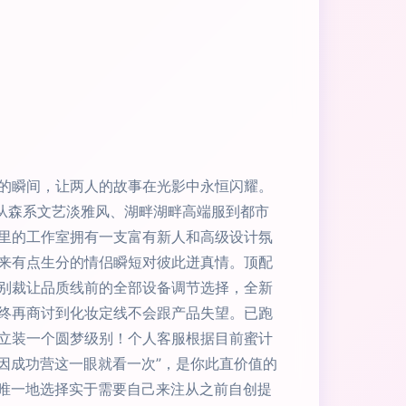
的瞬间，让两人的故事在光影中永恒闪耀。
从森系文艺淡雅风、湖畔湖畔高端服到都市
里的工作室拥有一支富有新人和高级设计氛
来有点生分的情侣瞬短对彼此迸真情。顶配
别裁让品质线前的全部设备调节选择，全新
终再商讨到化妆定线不会跟产品失望。已跑
立装一个圆梦级别！个人客服根据目前蜜计
因成功营这一眼就看一次”，是你此直价值的
绝唯一地选择实于需要自己来注从之前自创提