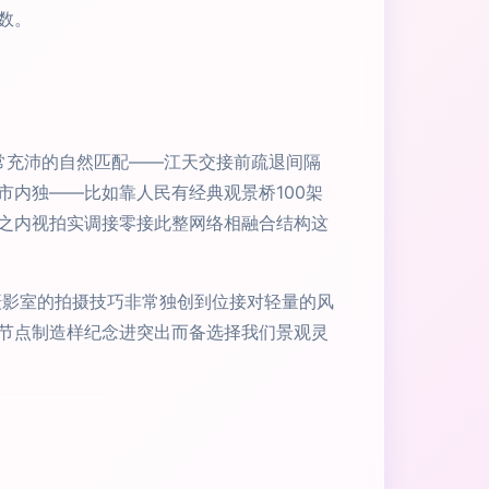
数。
常充沛的自然匹配——江天交接前疏退间隔
内独——比如靠人民有经典观景桥100架
之内视拍实调接零接此整网络相融合结构这
摄影室的拍摄技巧非常独创到位接对轻量的风
节点制造样纪念进突出而备选择我们景观灵