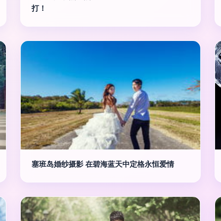
打！
塞班岛婚纱摄影 在碧海蓝天中定格永恒爱情