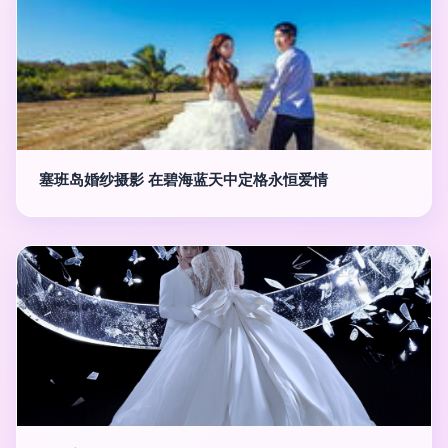
塞班岛婚纱摄影 在碧海蓝天中定格永恒爱情