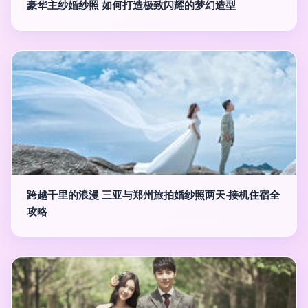
豪华主纱婚纱照 如何打造极致闪耀的梦幻造型
跨越千里的浪漫 三亚与郑州旅拍婚纱照两天·接机住宿全
攻略