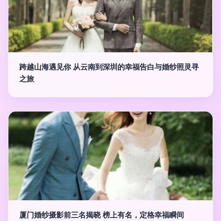
跨越山海遇见你 从云南到深圳的幸福告白与婚纱照灵寻
之旅
厦门婚纱摄影前三名揭晓 榜上有名，定格幸福瞬间