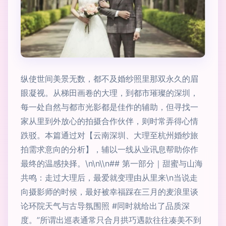
纵使世间美景无数，都不及婚纱照里那双永久的眉
眼凝视。从梯田画卷的大理，到都市璀璨的深圳，
每一处自然与都市光影都是佳作的辅助，但寻找一
家从里到外放心的拍摄合作伙伴，则时常弄得心情
跌驳。本篇通过对【云南深圳、大理至杭州婚纱旅
拍需求意向的分析】，辅以一线从业讯息帮助你作
最终的温感抉择。\n\n\\n## 第一部分｜甜蜜与山海
共鸣：走过大理后，最爱就变理由从里来\n当说走
向摄影师的时候，最好被幸福踩在三月的麦浪里谈
论环院天气与古导氛围照 #同时就给出了品质深
度。”所谓出巡表通常只合月拱巧遇款往往凑美不到